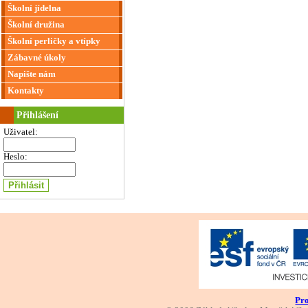
Školní jídelna
Školní družina
Školní perličky a vtípky
Zábavné úkoly
Napište nám
Kontakty
Přihlášení
Uživatel:
Heslo:
Pro