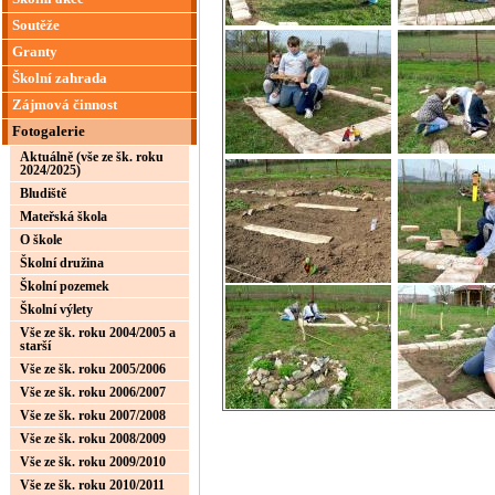
Soutěže
Granty
Školní zahrada
Zájmová činnost
Fotogalerie
Aktuálně (vše ze šk. roku
2024/2025)
Bludiště
Mateřská škola
O škole
Školní družina
Školní pozemek
Školní výlety
Vše ze šk. roku 2004/2005 a
starší
Vše ze šk. roku 2005/2006
Vše ze šk. roku 2006/2007
Vše ze šk. roku 2007/2008
Vše ze šk. roku 2008/2009
Vše ze šk. roku 2009/2010
Vše ze šk. roku 2010/2011