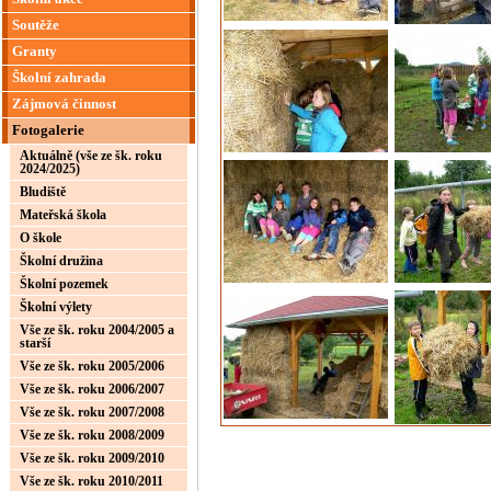
Soutěže
Granty
Školní zahrada
Zájmová činnost
Fotogalerie
Aktuálně (vše ze šk. roku
2024/2025)
Bludiště
Mateřská škola
O škole
Školní družina
Školní pozemek
Školní výlety
Vše ze šk. roku 2004/2005 a
starší
Vše ze šk. roku 2005/2006
Vše ze šk. roku 2006/2007
Vše ze šk. roku 2007/2008
Vše ze šk. roku 2008/2009
Vše ze šk. roku 2009/2010
Vše ze šk. roku 2010/2011