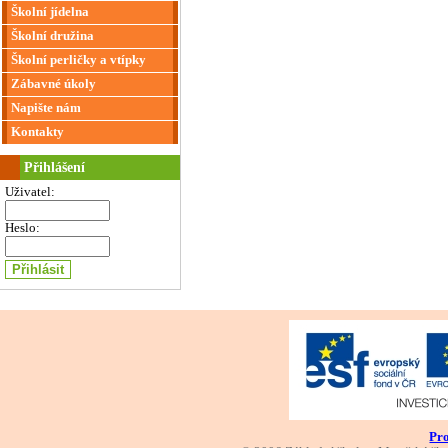
Školní jídelna
Školní družina
Školní perličky a vtípky
Zábavné úkoly
Napište nám
Kontakty
Přihlášení
Uživatel:
Heslo:
Pro