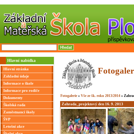
Hlavní nabídka
Fotogaler
Hlavní stránka
Základní údaje
Informace o škole
Informace pro rodiče
Fotogalerie
»
Vše ze šk. roku 2013/2014
» Zahrad
Dokumenty
Zahrada_projektový den 16. 9. 2013
Školská rada
Zaměstnanci školy
ŠVP
Letošní akce
Školní akce