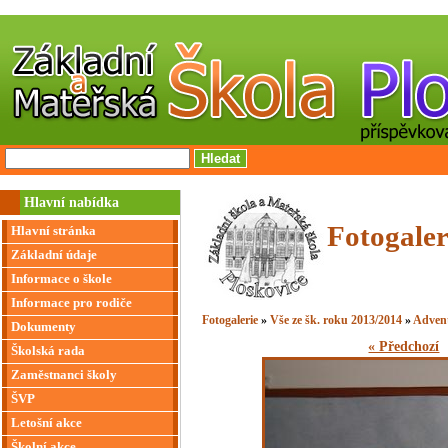
Hlavní nabídka
Fotogaler
Hlavní stránka
Základní údaje
Informace o škole
Informace pro rodiče
Fotogalerie
»
Vše ze šk. roku 2013/2014
»
Adven
Dokumenty
« Předchozí
Školská rada
Zaměstnanci školy
ŠVP
Letošní akce
Školní akce