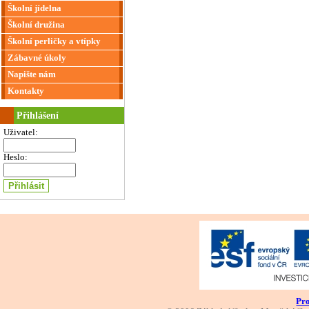
Školní jídelna
Školní družina
Školní perličky a vtípky
Zábavné úkoly
Napište nám
Kontakty
Přihlášení
Uživatel:
Heslo:
Pro