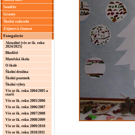
Soutěže
Granty
Školní zahrada
Zájmová činnost
Fotogalerie
Aktuálně (vše ze šk. roku
2024/2025)
Bludiště
Mateřská škola
O škole
Školní družina
Školní pozemek
Školní výlety
Vše ze šk. roku 2004/2005 a
starší
Vše ze šk. roku 2005/2006
Vše ze šk. roku 2006/2007
Vše ze šk. roku 2007/2008
Vše ze šk. roku 2008/2009
Vše ze šk. roku 2009/2010
Vše ze šk. roku 2010/2011