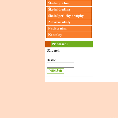
Školní jídelna
Školní družina
Školní perličky a vtípky
Zábavné úkoly
Napište nám
Kontakty
Přihlášení
Uživatel:
Heslo: