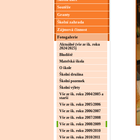
Soutěže
Granty
Školní zahrada
Zájmová činnost
Fotogalerie
Aktuálně (vše ze šk. roku
2024/2025)
Bludiště
Mateřská škola
O škole
Školní družina
Školní pozemek
Školní výlety
Vše ze šk. roku 2004/2005 a
starší
Vše ze šk. roku 2005/2006
Vše ze šk. roku 2006/2007
Vše ze šk. roku 2007/2008
Vše ze šk. roku 2008/2009
Vše ze šk. roku 2009/2010
Vše ze šk. roku 2010/2011