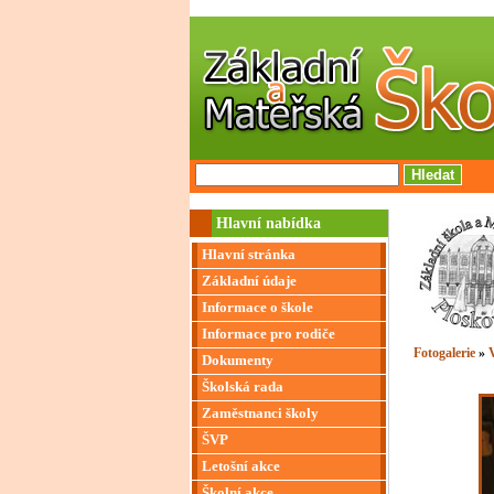
Hlavní nabídka
Hlavní stránka
Základní údaje
Informace o škole
Informace pro rodiče
Fotogalerie
»
V
Dokumenty
Školská rada
Zaměstnanci školy
ŠVP
Letošní akce
Školní akce