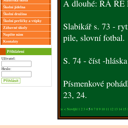
A dlouhé: ŘÁ ŘÉ 
Mateřská škola
Školní jídelna
Školní družina
Školní perličky a vtípky
Slabikář s. 73 - ry
Zábavné úkoly
pile, slovní fotbal.
Napište nám
Kontakty
Přihlášení
S. 74 - číst -hlásk
Uživatel:
Heslo:
Písmenkové pohádk
23, 24.
|<
< Novější
1
2
3
4
5
6
7
8
9
10
11
12
13
14
15