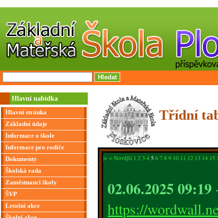
Hlavní nabídka
Třídní tab
Hlavní stránka
Základní údaje
Informace o škole
Informace pro rodiče
|<
< Novější
1
2
3
4
5
6
7
8
9
10
11
12
13
14
15
Dokumenty
Školská rada
02.06.2025 09:19
-
Zaměstnanci školy
ŠVP
https://wordwall.n
Letošní akce
Školní akce