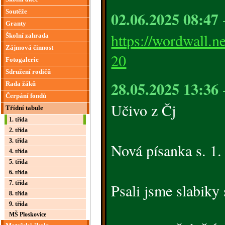
Soutěže
02.06.2025 08:47
-
Granty
https://wordwall.n
Školní zahrada
Zájmová činnost
20
Fotogalerie
Sdružení rodičů
28.05.2025 13:36
-
Rada žáků
Čerpání fondů
Učivo z Čj
Třídní tabule
1. třída
2. třída
3. třída
Nová písanka s. 1.
4. třída
5. třída
6. třída
7. třída
Psali jsme slabik
8. třída
9. třída
MŠ Ploskovice