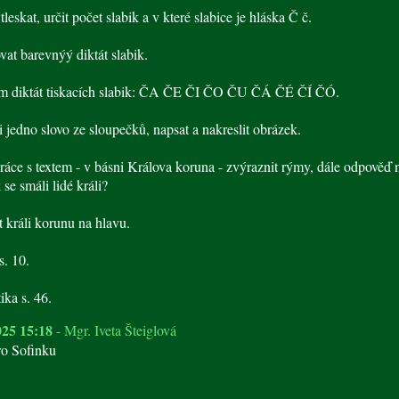
leskat, určit počet slabik a v které slabice je hláska Č č.
at barevnýý diktát slabik.
sem diktát tiskacích slabik: ČA ČE ČI ČO ČU ČÁ ČÉ ČÍ ČÓ.
i jedno slovo ze sloupečků, napsat a nakreslit obrázek.
práce s textem - v básni Králova koruna - zvýraznit rýmy, dále odpověď 
se smáli lidé králi?
t králi korunu na hlavu.
s. 10.
ka s. 46.
025 15:18
- Mgr. Iveta Šteiglová
ro Sofinku