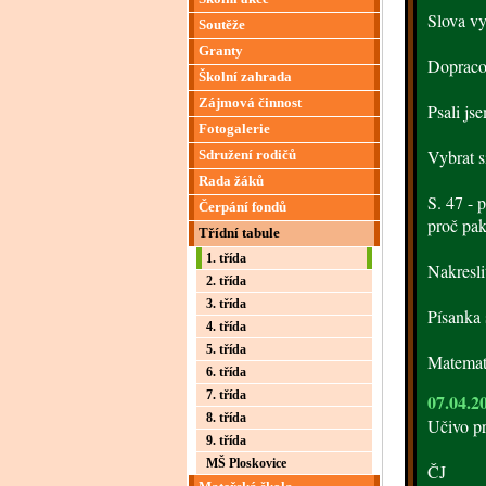
Slova vyt
Soutěže
Granty
Dopracov
Školní zahrada
Zájmová činnost
Psali j
Fotogalerie
Vybrat s
Sdružení rodičů
Rada žáků
S. 47 - 
Čerpání fondů
proč pak 
Třídní tabule
1. třída
Nakresli
2. třída
3. třída
Písanka 
4. třída
5. třída
Matemati
6. třída
7. třída
07.04.2
8. třída
Učivo p
9. třída
MŠ Ploskovice
ČJ