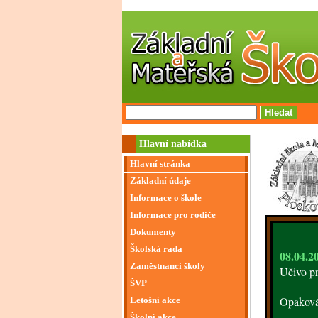
Hlavní nabídka
Hlavní stránka
Základní údaje
Informace o škole
Informace pro rodiče
Dokumenty
Školská rada
08.04.2
Zaměstnanci školy
Učivo p
ŠVP
Opakován
Letošní akce
Školní akce