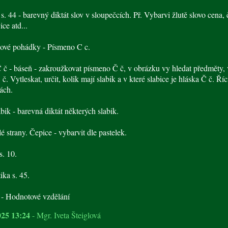
 s. 44 - barevný diktát slov v sloupečcích. Př. Vybarvi žlutě slovo cena,
ice atd...
ové pohádky - Písmeno C c.
Č č - báseň - zakroužkovat písmeno Č č, v obrázku vy hledat předměty, 
č. Vytleskat, určit, kolik mají slabik a v které slabice je hláska Č č. Říci
ách.
abik - barevná diktát některých slabik.
lé strany. Čepice - vybarvit dle pastelek.
s. 10.
ka s. 45.
 - Hodnotové vzdělání
025 13:24
- Mgr. Iveta Šteiglová