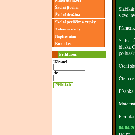
Mateřská škola
Školní jídelna
Slabikář
slovo lav
Školní družina
Školní perličky a vtípky
Písmenk
Zábavné úkoly
Napište nám
S. 46 - 
Kontakty
hláska Č 
po hlásk
Přihlášení
Uživatel:
Čtení sl
Heslo:
Čtení ce
Písanka 
Matemati
Prvouka
04.04.2
Učivo