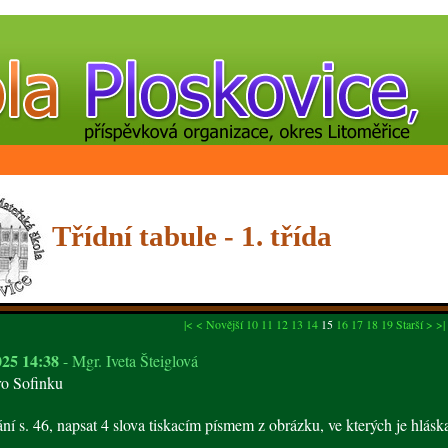
Třídní tabule - 1. třída
|<
< Novější
10
11
12
13
14
15
16
17
18
19
Starší >
>|
025 14:38
- Mgr. Iveta Šteiglová
ro Sofinku
í s. 46, napsat 4 slova tiskacím písmem z obrázku, ve kterých je hlásk