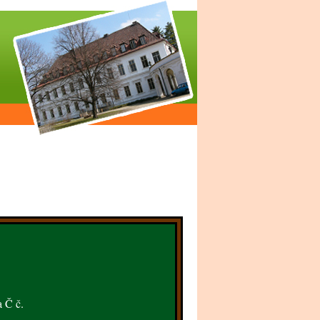
a Č č.